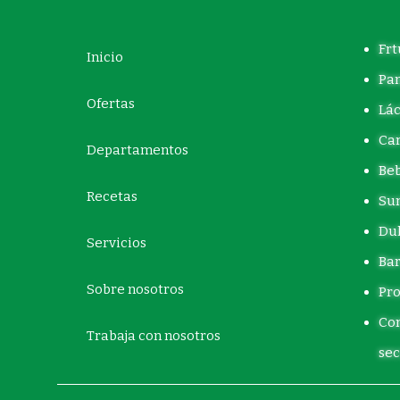
Frt
Inicio
Pa
Ofertas
Lác
Car
Departamentos
Beb
Recetas
Sum
Dul
Servicios
Bar
Sobre nosotros
Pro
Com
Trabaja con nosotros
sec