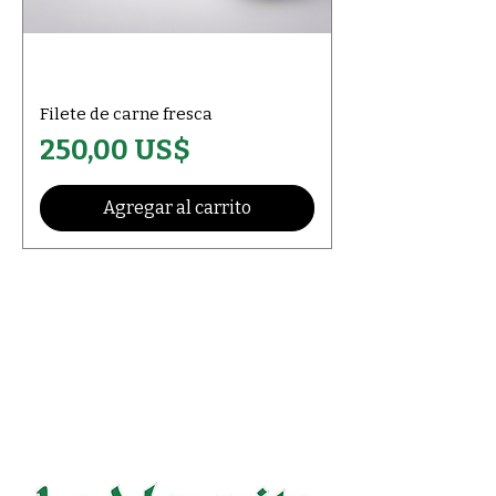
Filete de carne fresca
Precio
250,00 US$
Agregar al carrito