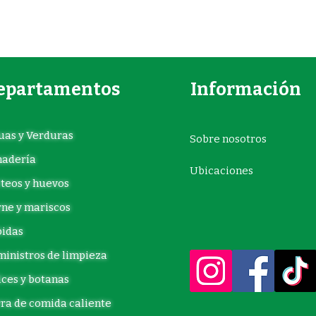
epartamentos
Información
uas y Verduras
Sobre nosotros
nadería
Ubicaciones
teos y huevos
ne y mariscos
idas
inistros de limpieza
ces y botanas
ra de comida caliente