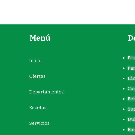
Menú
D
Frt
Inicio
Pa
Ofertas
Lác
Car
Departamentos
Beb
Recetas
Sum
Dul
Servicios
Bar